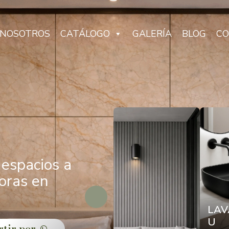
NOSOTROS
CATÁLOGO
GALERÍA
BLOG
CO
espacios a
oras en
LAV
U
tir por