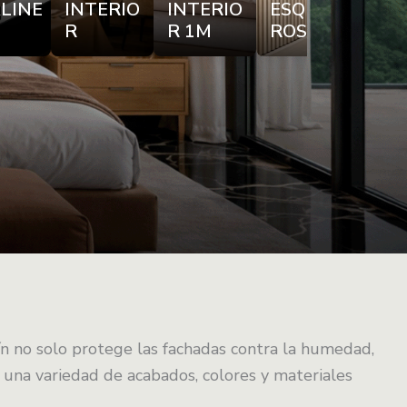
LINE
INTERIO
INTERIO
ESQUINE
TIP
R
R 1M
ROS
MÁ
ín no solo protege las fachadas contra la humedad,
en una variedad de acabados, colores y materiales