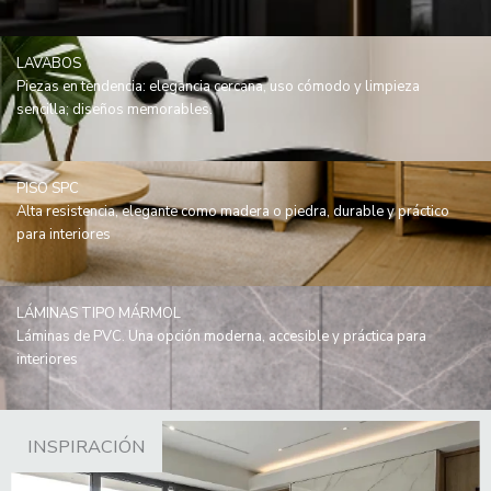
LAVABOS
Piezas en tendencia: elegancia cercana, uso cómodo y limpieza
sencilla; diseños memorables.
PISO SPC
Alta resistencia, elegante como madera o piedra, durable y práctico
para interiores
LÁMINAS TIPO MÁRMOL
Láminas de PVC. Una opción moderna, accesible y práctica para
interiores
INSPIRACIÓN