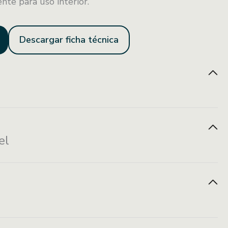
nte para uso interior.
Descargar ficha técnica
nstalación con
Resistente al
Resistente a
el
rnillería oculta
fuego
manchas
1 M X 16 CM
ácil instalación
Durabilidad
Caja con 10 piezas