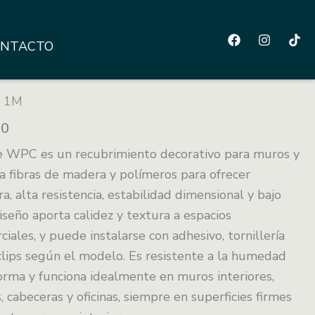
NTACTO
 1M
20
de WPC es un recubrimiento decorativo para muros y
 fibras de madera y polímeros para ofrecer
a, alta resistencia, estabilidad dimensional y bajo
seño aporta calidez y textura a espacios
ciales, y puede instalarse con adhesivo, tornillería
clips según el modelo. Es resistente a la humedad
orma y funciona idealmente en muros interiores,
, cabeceras y oficinas, siempre en superficies firmes