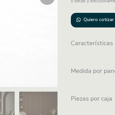
y secas y exclusivame
Quiero cotizar
Características
Instalación con
I
Medida por pan
adhesivo de
to
montaje
Piezas por caja
Fácil
F