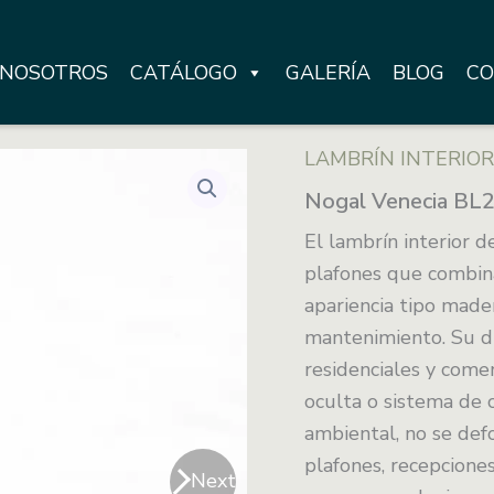
NOSOTROS
CATÁLOGO
GALERÍA
BLOG
CO
LAMBRÍN INTERIOR
Nogal Venecia BL
El lambrín interior 
plafones que combina
apariencia tipo mader
mantenimiento. Su di
residenciales y comer
oculta o sistema de 
ambiental, no se def
plafones, recepciones
Next