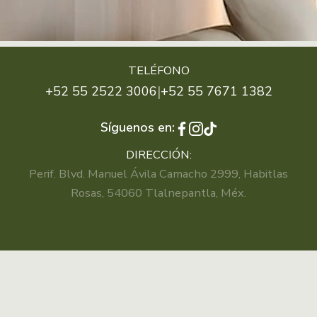
TELÉFONO
|
+52 55 2522 3006
+52 55 7671 1382
Síguenos en:
DIRECCIÓN:
Perif. Blvd. Manuel Ávila Camacho 2999, Habitlas
Rosas, 54060 Tlalnepantla, Méx.