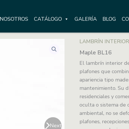
NOSOTROS
CATÁLOGO
GALERÍA
BLOG
CO
LAMBRÍN INTERIOR
Maple BL16
El lambrín interior 
plafones que combina
apariencia tipo mader
mantenimiento. Su di
residenciales y comer
oculta o sistema de 
ambiental, no se def
plafones, recepciones
Next