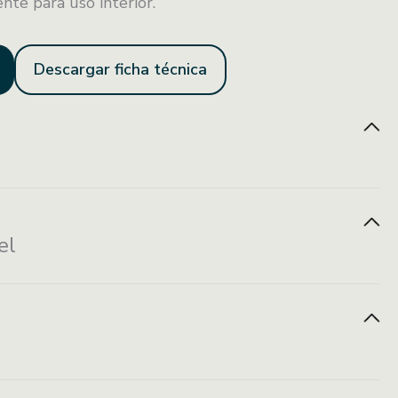
nte para uso interior.
Descargar ficha técnica
nstalación con
Resistente al
Resistente a
el
rnillería oculta
fuego
manchas
1 M X 16 CM
ácil instalación
Durabilidad
Caja con 10 piezas