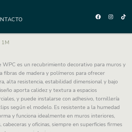
NTACTO
 1M
de WPC es un recubrimiento decorativo para muros y
 fibras de madera y polímeros para ofrecer
a, alta resistencia, estabilidad dimensional y bajo
seño aporta calidez y textura a espacios
ciales, y puede instalarse con adhesivo, tornillería
clips según el modelo. Es resistente a la humedad
orma y funciona idealmente en muros interiores,
, cabeceras y oficinas, siempre en superficies firmes