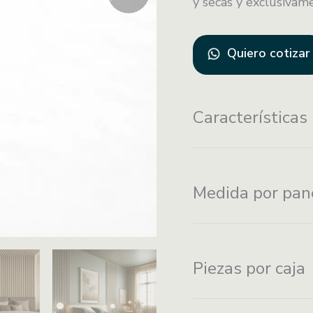
y secas y exclusivame
Quiero cotizar
Características
Instalación con
I
Medida por pan
adhesivo de
to
montaje
Piezas por caja
Fácil
F