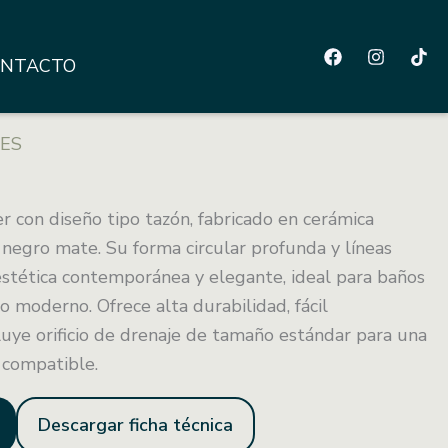
NTACTO
NES
 con diseño tipo tazón, fabricado en cerámica
 negro mate. Su forma circular profunda y líneas
stética contemporánea y elegante, ideal para baños
lo moderno. Ofrece alta durabilidad, fácil
uye orificio de drenaje de tamaño estándar para una
y compatible.
Descargar ficha técnica