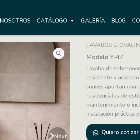
NOSOTROS
CATÁLOGO
GALERÍA
BLOG
CO
LAVABOS U OVALI
Modelo Y-47
Lavabo de sobreponer
resistente y acabado
suaves aportan una e
residenciales de esti
mantenimiento e incl
instalación práctica 
Quiero cotizar
Next