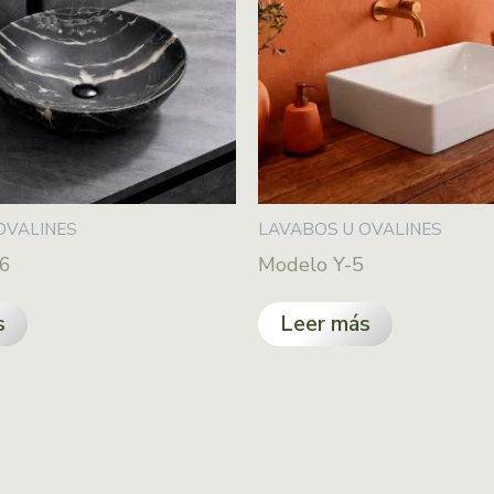
OVALINES
LAVABOS U OVALINES
26
Modelo Y-5
s
Leer más