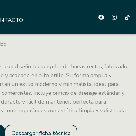
NTACTO
NES
 con diseño rectangular de líneas rectas, fabricado
e y acabado en alto brillo. Su forma amplia y
rtan un estilo moderno y minimalista, ideal para
 comerciales. Incluye orificio de drenaje estándar y
 durable y fácil de mantener, perfecta para
s contemporáneos con estética limpia y sofisticada.
Descargar ficha técnica