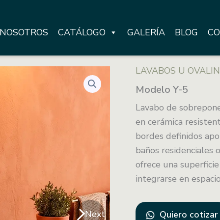
NOSOTROS
CATÁLOGO
GALERÍA
BLOG
CO
LAVABOS U OVALI
Modelo Y-5
Lavabo de sobreponer
en cerámica resistent
bordes definidos apo
baños residenciales o
ofrece una superficie
integrarse en espacio
Next
Quiero cotizar