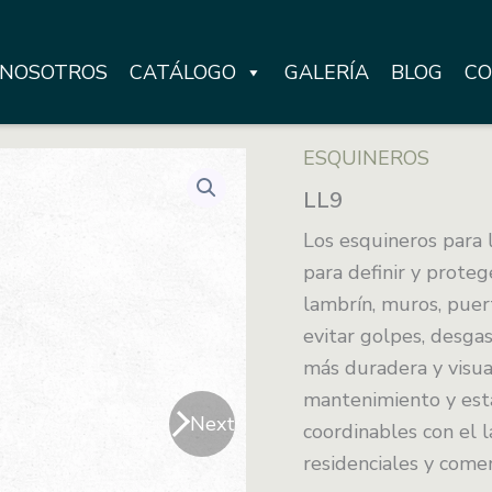
NOSOTROS
CATÁLOGO
GALERÍA
BLOG
CO
ESQUINEROS
LL9
Los esquineros para 
para definir y prote
lambrín, muros, puert
evitar golpes, desga
más duradera y visual
mantenimiento y está
Next
coordinables con el l
residenciales y comer