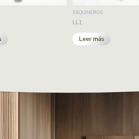
S
ESQUINEROS
LL1
s
Leer más