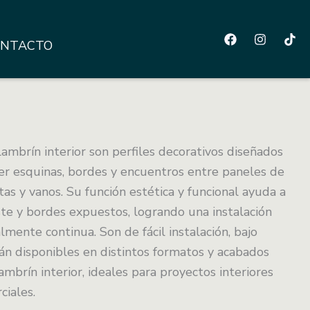
NTACTO
lambrín interior son perfiles decorativos diseñados
ger esquinas, bordes y encuentros entre paneles de
as y vanos. Su función estética y funcional ayuda a
ste y bordes expuestos, logrando una instalación
mente continua. Son de fácil instalación, bajo
n disponibles en distintos formatos y acabados
ambrín interior, ideales para proyectos interiores
ciales.