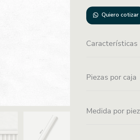
Quiero cotizar
Características
Instalación con
Piezas por caja
adhesivo de montaj
Medida por pie