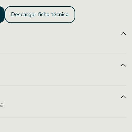
Descargar ficha técnica
Fácil mantenimiento
Fácil instalación
e
Venta por pieza
za
2.90X2.5 cm