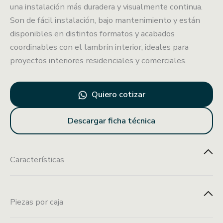
una instalación más duradera y visualmente continua.
Son de fácil instalación, bajo mantenimiento y están
disponibles en distintos formatos y acabados
coordinables con el lambrín interior, ideales para
proyectos interiores residenciales y comerciales.
Quiero cotizar
Descargar ficha técnica
Características
Piezas por caja
Instalación con
Fácil
Fácil instalación
adhesivo de
mantenimiento