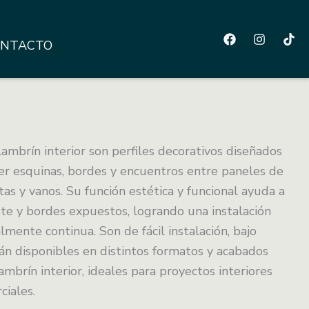
NTACTO
lambrín interior son perfiles decorativos diseñados
ger esquinas, bordes y encuentros entre paneles de
as y vanos. Su función estética y funcional ayuda a
ste y bordes expuestos, logrando una instalación
mente continua. Son de fácil instalación, bajo
n disponibles en distintos formatos y acabados
ambrín interior, ideales para proyectos interiores
ciales.