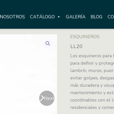
NOSOTROS
CATÁLOGO
GALERÍA
BLOG
CO
ESQUINEROS
LL20
Los esquineros para 
para definir y prote
lambrín, muros, puert
evitar golpes, desga
más duradera y visual
mantenimiento y está
Next
coordinables con el l
residenciales y comer