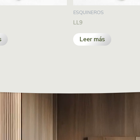
S
ESQUINEROS
LL9
s
Leer más