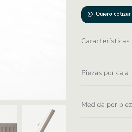
Quiero cotizar
Características
Instalación con
Piezas por caja
adhesivo de montaj
Medida por pie