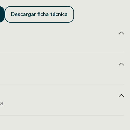
Descargar ficha técnica
Fácil mantenimiento
Fácil instalación
e
Venta por pieza
za
2.90X2.5 cm