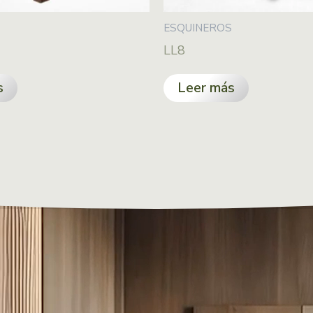
S
ESQUINEROS
LL8
s
Leer más