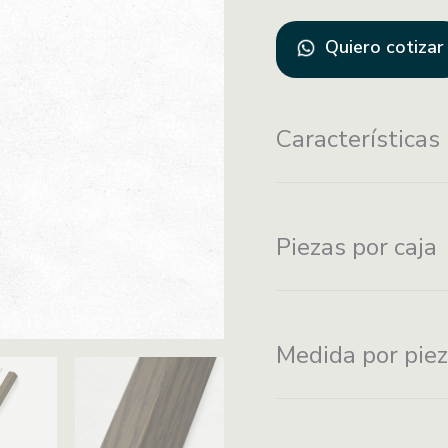
Quiero cotizar
Características
Fijación con pijas
Piezas por caja
Medida por pie