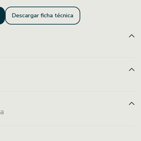
Descargar ficha técnica
Resistente a manchas
Fácil mantenimiento
Venta por pieza
za
2.90X2.5 cm