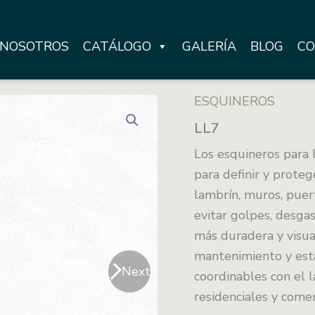
NOSOTROS
CATÁLOGO
GALERÍA
BLOG
CO
ESQUINEROS
LL7
Los esquineros para 
para definir y prote
lambrín, muros, puert
evitar golpes, desga
más duradera y visual
mantenimiento y está
Next
coordinables con el l
residenciales y comer