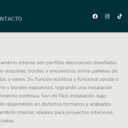
NTACTO
lambrín interior son perfiles decorativos diseñados
ger esquinas, bordes y encuentros entre paneles de
as y vanos. Su función estética y funcional ayuda a
ste y bordes expuestos, logrando una instalación
mente continua. Son de fácil instalación, bajo
n disponibles en distintos formatos y acabados
ambrín interior, ideales para proyectos interiores
ciales.