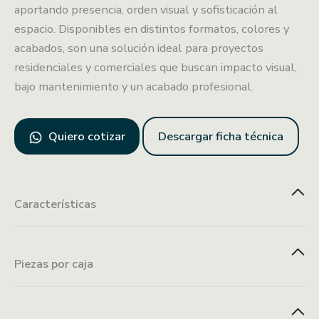
aportando presencia, orden visual y sofisticación al
espacio. Disponibles en distintos formatos, colores y
acabados, son una solución ideal para proyectos
residenciales y comerciales que buscan impacto visual,
bajo mantenimiento y un acabado profesional.
Quiero cotizar
Descargar ficha técnica
Características
Piezas por caja
Ligero y estable
Instalación con
Fácil
tornillería
mantenimiento
Venta por pieza
oculta