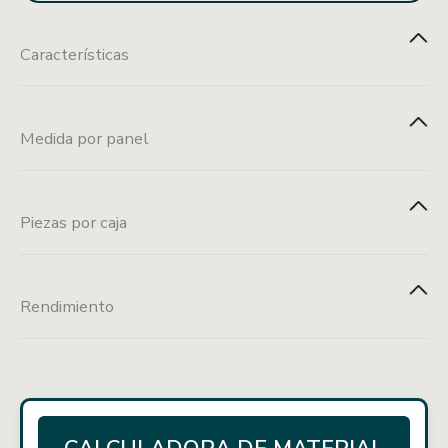
Características
Medida por panel
Instalación por
Resistente al
Resistente a
sistema de clic
fuego
manchas
290 x 16 x 2.4 cm
Piezas por caja
Fácil
Fácil instalación
Durabilidad
Caja con 10 piezas
mantenimiento
Rendimiento
4.64 m²