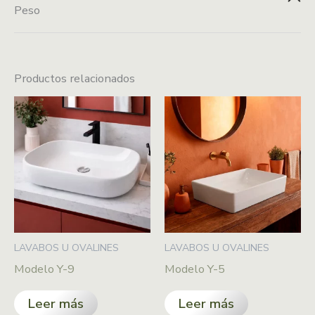
Peso
Resistente
Montaje
Diseño de tazón
8 kg
sobrepuesto
Productos relacionados
Material
Durabilidad
cerámica
LAVABOS U OVALINES
LAVABOS U OVALINES
Modelo Y-9
Modelo Y-5
Leer más
Leer más