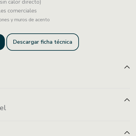
sin calor directo)
ales comerciales
iones y muros de acento
Descargar ficha técnica
Resistente al
Resistente a
Fácil
el
fuego
manchas
mantenimiento
1.22 mts x 2.44 mts x 2.5mm