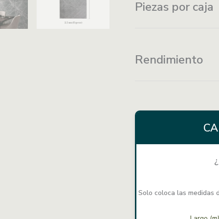
Piezas por caja
Fácil instalación
Rendimiento
CA
¿
Solo coloca las medidas d
Largo (m