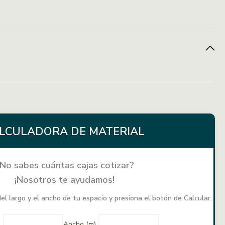
Durabilidad
Venta por pieza
2.97 m²
LCULADORA DE MATERIAL
No sabes cuántas cajas cotizar?
¡Nosotros te ayudamos!
el largo y el ancho de tu espacio y presiona el botón de Calcular.
)
Ancho (m)