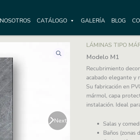
NOSOTROS
CATÁLOGO
GALERÍA
BLOG
CO
LÁMINAS TIPO MÁ
Modelo M1
Recubrimiento decora
acabado elegante y m
Su fabricación en PVC
mármol, capa protecto
instalación.
Ideal par
Next
Salas y comed
Baños (zonas d