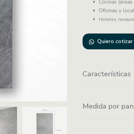
Cocinas (áreas 
Oficinas y loc
Hoteles, recepc
Quiero cotizar
Características
Fijación con
Medida por pan
adhesivo