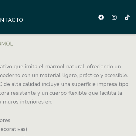
NTACTO
RMOL
tivo que imita el mármol natural, ofreciendo un
oderno con un material ligero, práctico y accesible.
 de alta calidad incluye una superficie impresa tipo
ra resistente y un cuerpo flexible que facilita la
a muros interiores en:
ores
ecorativas)